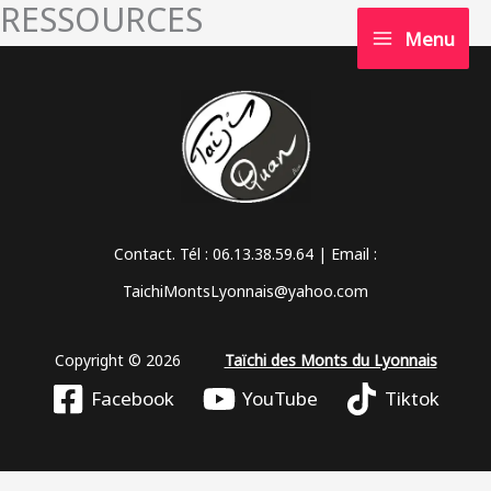
RESSOURCES
Aller
Menu
au
contenu
Contact. Tél : 06.13.38.59.64 | Email :
TaichiMontsLyonnais@yahoo.com
Copyright © 2026
Taïchi des Monts du Lyonnais
Facebook
YouTube
Tiktok