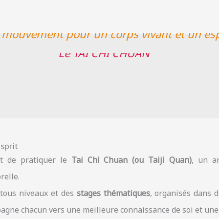
 mouvement pour un corps vivant et un espri
Le TAI CHI CHUAN
sprit
et de pratiquer le
Tai Chi Chuan (ou Taiji Quan)
, un ar
relle.
tous niveaux et des
stages thématiques
, organisés dans d
mpagne chacun vers une meilleure connaissance de soi et une