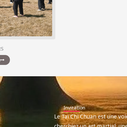
RS
e
Invitation
Le Tai Chi Chuan est une voi
cherchiez un art martial, un