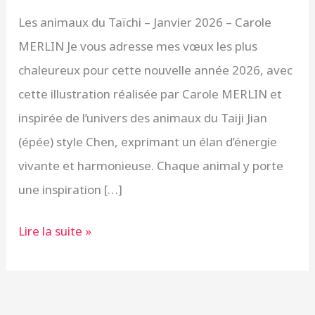
2026
Les animaux du Taïchi – Janvier 2026 – Carole
sous
MERLIN Je vous adresse mes vœux les plus
le
chaleureux pour cette nouvelle année 2026, avec
signe
cette illustration réalisée par Carole MERLIN et
du
inspirée de l’univers des animaux du Taiji Jian
Taïchi
(épée) style Chen, exprimant un élan d’énergie
!
vivante et harmonieuse. Chaque animal y porte
une inspiration […]
Lire la suite »