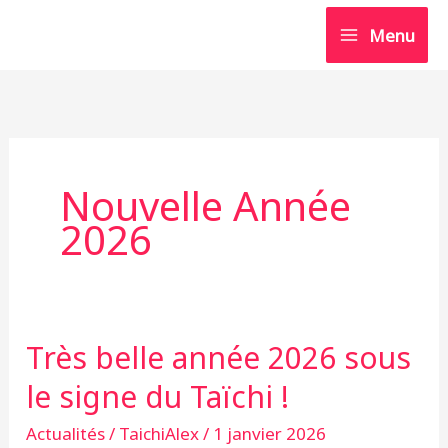
Aller
Menu
au
contenu
Nouvelle Année
2026
Très belle année 2026 sous
Très
belle
le signe du Taïchi !
année
Actualités
/
TaichiAlex
/
1 janvier 2026