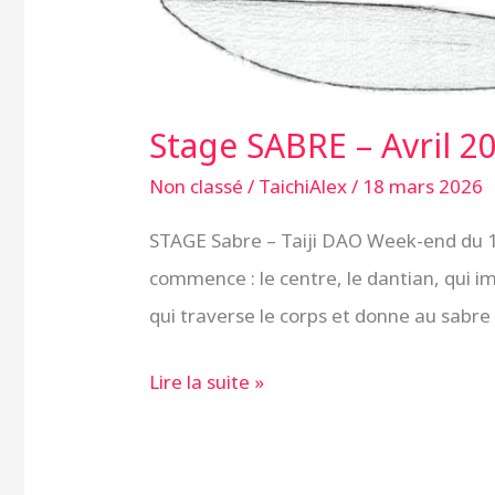
SABRE
–
Avril
Stage SABRE – Avril 2
2026
Non classé
/
TaichiAlex
/
18 mars 2026
STAGE Sabre – Taiji DAO Week-end du 18 
commence : le centre, le dantian, qui i
qui traverse le corps et donne au sabre
Lire la suite »