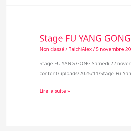
Stage FU YANG GONG
Stage
FU
Non classé
/
TaichiAlex
/
5 novembre 2
YANG
Stage FU YANG GONG Samedi 22 novembr
GONG
content/uploads/2025/11/Stage-Fu-
–
Novembre
Lire la suite »
2025